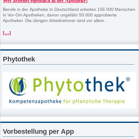
Wer arbeitet eigentlich in der Apotheke?
Berufe in der Apotheke In Deutschland arbeiten 156.000 Menschen
in Vor-Ort-Apotheken, davon ungefähr 50.000 approbierte
Apotheker. Die übrigen Arbeitnehmer sind vor allem
pharmazeutisch-technische Assistenten bzw. pharmazeutisch-
kaufmännische Angestellte. Die Apotheke ist ein spannender
[…]
Arbeitsplatz. Die Tätigkeiten sind vielfältig. Zudem sind Apotheken
familienfreundliche Betriebe mit attraktiven Möglichkeiten zur Arbeit
in Teilzeit.
Phytothek
Vorbestellung per App