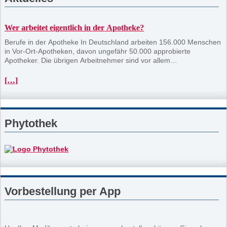
Wer arbeitet eigentlich in der Apotheke?
Berufe in der Apotheke In Deutschland arbeiten 156.000 Menschen
in Vor-Ort-Apotheken, davon ungefähr 50.000 approbierte
Apotheker. Die übrigen Arbeitnehmer sind vor allem
pharmazeutisch-technische Assistenten bzw. pharmazeutisch-
kaufmännische Angestellte. Die Apotheke ist ein spannender
[…]
Arbeitsplatz. Die Tätigkeiten sind vielfältig. Zudem sind Apotheken
familienfreundliche Betriebe mit attraktiven Möglichkeiten zur Arbeit
in Teilzeit.
Phytothek
Vorbestellung per App