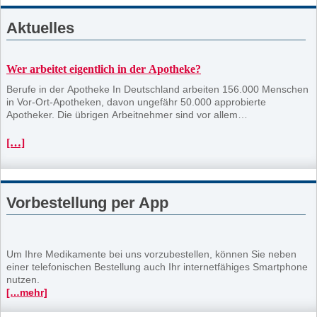
Aktuelles
Wer arbeitet eigentlich in der Apotheke?
Berufe in der Apotheke In Deutschland arbeiten 156.000 Menschen
in Vor-Ort-Apotheken, davon ungefähr 50.000 approbierte
Apotheker. Die übrigen Arbeitnehmer sind vor allem
pharmazeutisch-technische Assistenten bzw. pharmazeutisch-
kaufmännische Angestellte. Die Apotheke ist ein spannender
[…]
Arbeitsplatz. Die Tätigkeiten sind vielfältig. Zudem sind Apotheken
familienfreundliche Betriebe mit attraktiven Möglichkeiten zur Arbeit
in Teilzeit.
Vorbestellung per App
Um Ihre Medikamente bei uns vorzubestellen, können Sie neben
einer telefonischen Bestellung auch Ihr internetfähiges Smartphone
nutzen.
[…mehr]